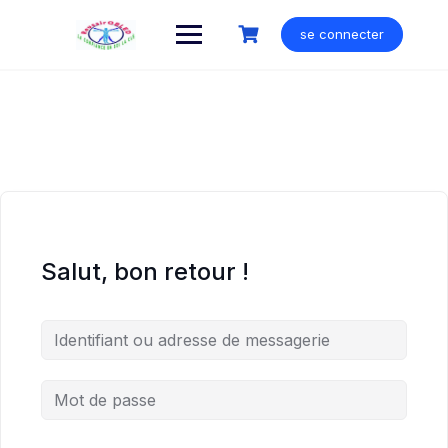
Skip
to
se connecter
content
Salut, bon retour !