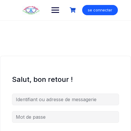
Skip
to
se connecter
content
Salut, bon retour !