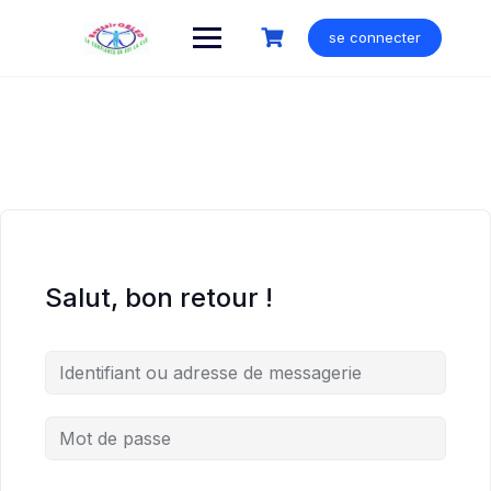
Skip
to
se connecter
content
Salut, bon retour !