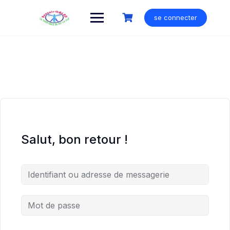
Skip
to
se connecter
content
Salut, bon retour !