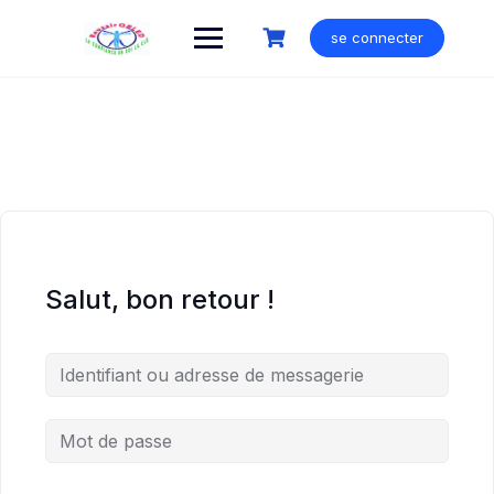
Skip
to
se connecter
content
Salut, bon retour !