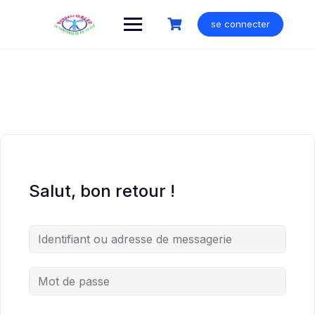
Skip
to
se connecter
content
Salut, bon retour !