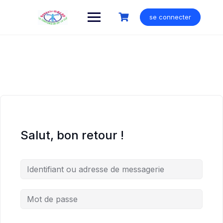
Skip
to
se connecter
content
Salut, bon retour !