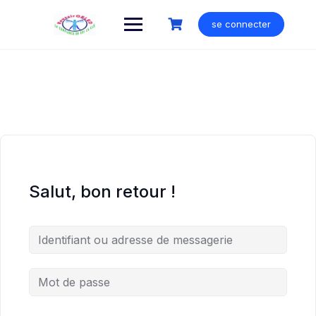
Skip
to
se connecter
content
Salut, bon retour !