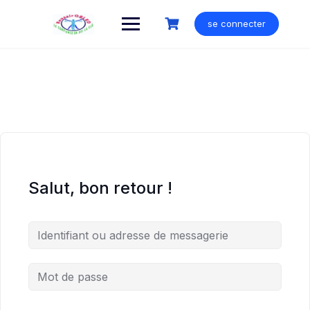
Skip
to
se connecter
content
Salut, bon retour !