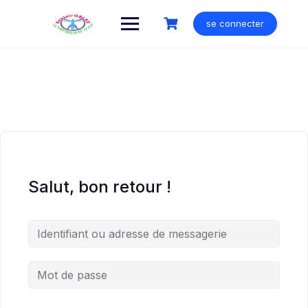
Skip
to
se connecter
content
Salut, bon retour !