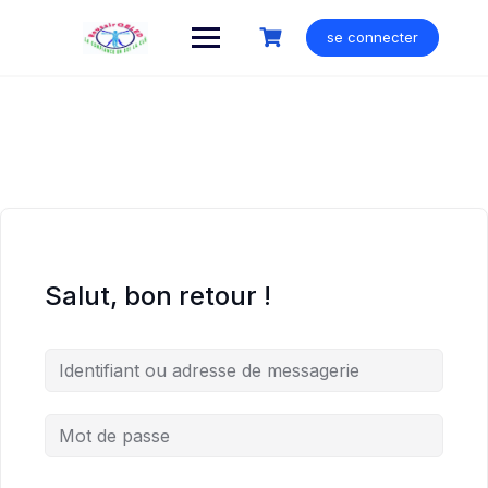
Skip
to
se connecter
content
Salut, bon retour !