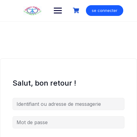
Skip
to
se connecter
content
Salut, bon retour !