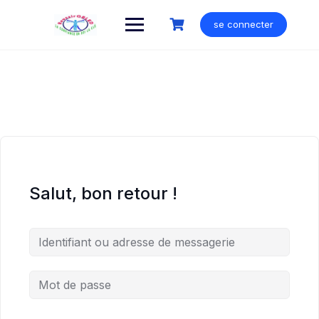
Skip
to
se connecter
content
Salut, bon retour !