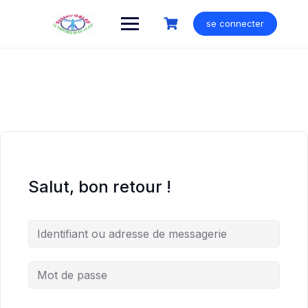
Skip
to
se connecter
content
Salut, bon retour !