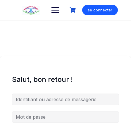
Skip
to
se connecter
content
Salut, bon retour !