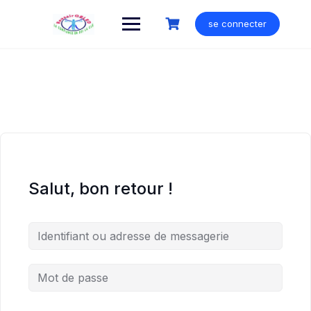
Skip
to
se connecter
content
Salut, bon retour !