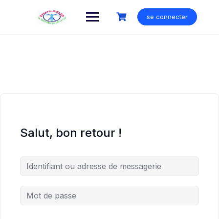
Skip
to
se connecter
content
Salut, bon retour !