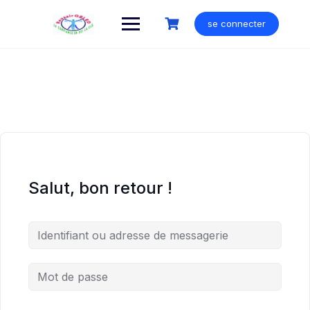
Skip
to
se connecter
content
Salut, bon retour !