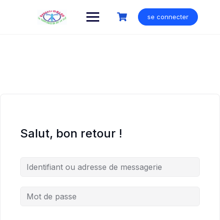
Skip
to
se connecter
content
Salut, bon retour !