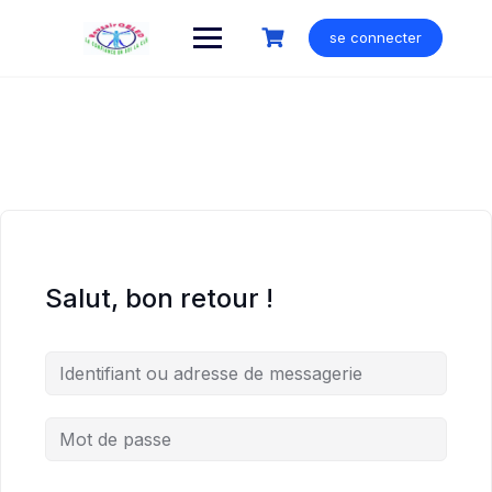
Skip
to
se connecter
content
Salut, bon retour !