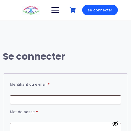
Skip
to
se connecter
content
Se connecter
Obligatoire
Identifiant ou e-mail
*
Obligatoire
Mot de passe
*