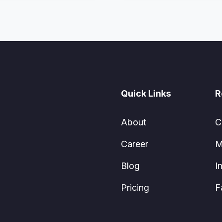
Quick Links
R
About
C
Career
M
Blog
I
Pricing
F