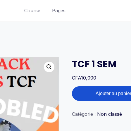
Course
Pages
TCF 1 SEM
CFA
10,000
quantité
Ajouter au panie
de
TCF
1
Catégorie :
Non classé
SEM