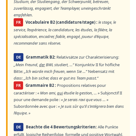
Studium, der Studiengang, der Schwerpunkt, betreuen,
zuverlässig, engagiert, der Teamplayer, uneingeschränkt
empfehlen.
FR
Vocabulaire B2 (candidature/stage) :
le stage, le
service, l’expérience, la candidature, les études, la filière, la
spécialisation, encadrer, fiable, engagé, joueur d’équipe,
recommander sans réserve.
DE
Grammatik B2:
Relativsätze zur Charakterisierung:
„Mein Freund,
der
BWL studiert, …“
Konjunktiv II für höfliche
Bitte:
„Ich würde mich freuen, wenn Sie …“
Nebensatz mit
dass
:
„Ich bin sicher, dass er gut ins Team passt.“
FR
Grammaire B2 :
Propositions relatives pour
caractériser :
« Mon ami,
qui
étudie la gestion, … »
Subjonctif II
pour une demande polie :
« Je serais ravi que vous … »
Subordonnée avec
que
:
« Je suis sûr qu’il s’intégrera bien dans
l’équipe. »
DE
Beachte die 4 Bewertungskriterien:
Alle Punkte
erfüllt, logische Reihenfolge, formelle und positive Wortwahl,