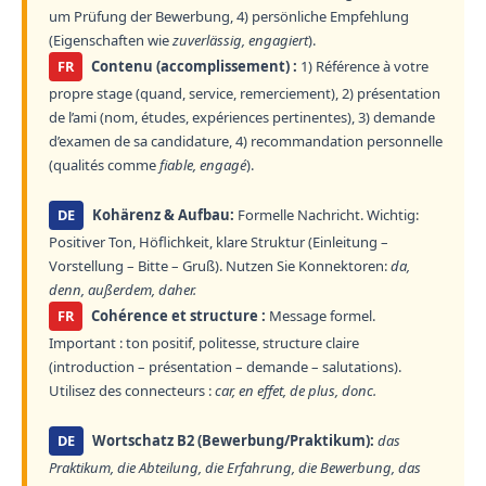
um Prüfung der Bewerbung, 4) persönliche Empfehlung
(Eigenschaften wie
zuverlässig, engagiert
).
FR
Contenu (accomplissement) :
1) Référence à votre
propre stage (quand, service, remerciement), 2) présentation
de l’ami (nom, études, expériences pertinentes), 3) demande
d’examen de sa candidature, 4) recommandation personnelle
(qualités comme
fiable, engagé
).
DE
Kohärenz & Aufbau:
Formelle Nachricht. Wichtig:
Positiver Ton, Höflichkeit, klare Struktur (Einleitung –
Vorstellung – Bitte – Gruß). Nutzen Sie Konnektoren:
da,
denn, außerdem, daher.
FR
Cohérence et structure :
Message formel.
Important : ton positif, politesse, structure claire
(introduction – présentation – demande – salutations).
Utilisez des connecteurs :
car, en effet, de plus, donc.
DE
Wortschatz B2 (Bewerbung/Praktikum):
das
Praktikum, die Abteilung, die Erfahrung, die Bewerbung, das