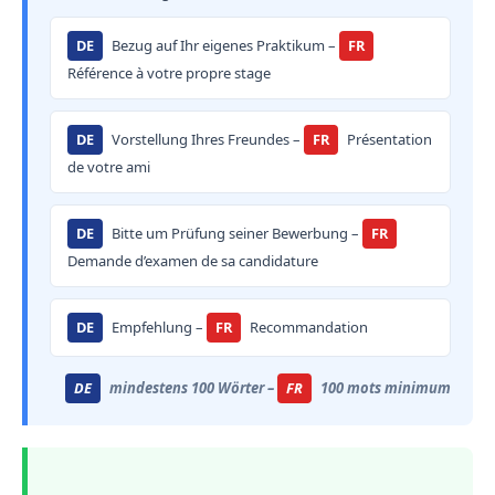
DE
Bezug auf Ihr eigenes Praktikum –
FR
Référence à votre propre stage
DE
Vorstellung Ihres Freundes –
FR
Présentation
de votre ami
DE
Bitte um Prüfung seiner Bewerbung –
FR
Demande d’examen de sa candidature
DE
Empfehlung –
FR
Recommandation
DE
mindestens 100 Wörter –
FR
100 mots minimum