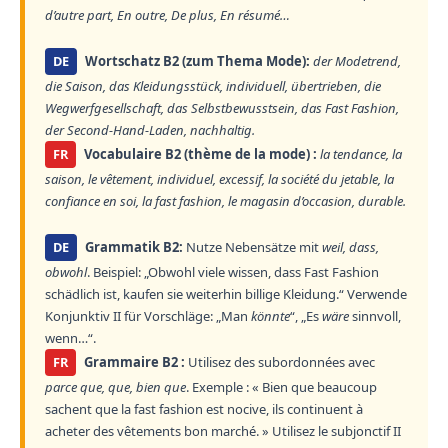
d’autre part, En outre, De plus, En résumé…
DE
Wortschatz B2 (zum Thema Mode):
der Modetrend,
die Saison, das Kleidungsstück, individuell, übertrieben, die
Wegwerfgesellschaft, das Selbstbewusstsein, das Fast Fashion,
der Second-Hand-Laden, nachhaltig.
FR
Vocabulaire B2 (thème de la mode) :
la tendance, la
saison, le vêtement, individuel, excessif, la société du jetable, la
confiance en soi, la fast fashion, le magasin d’occasion, durable.
DE
Grammatik B2:
Nutze Nebensätze mit
weil, dass,
obwohl
. Beispiel: „Obwohl viele wissen, dass Fast Fashion
schädlich ist, kaufen sie weiterhin billige Kleidung.“ Verwende
Konjunktiv II für Vorschläge: „Man
könnte
“, „Es
wäre
sinnvoll,
wenn…“.
FR
Grammaire B2 :
Utilisez des subordonnées avec
parce que, que, bien que
. Exemple : « Bien que beaucoup
sachent que la fast fashion est nocive, ils continuent à
acheter des vêtements bon marché. » Utilisez le subjonctif II