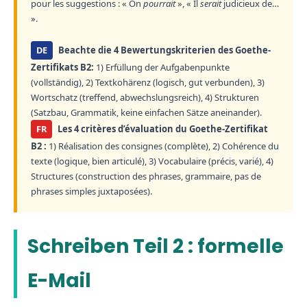
pour les suggestions : « On
pourrait
», « Il
serait
judicieux de…
».
DE
Beachte die 4 Bewertungskriterien des Goethe-
Zertifikats B2:
1) Erfüllung der Aufgabenpunkte
(vollständig), 2) Textkohärenz (logisch, gut verbunden), 3)
Wortschatz (treffend, abwechslungsreich), 4) Strukturen
(Satzbau, Grammatik, keine einfachen Sätze aneinander).
FR
Les 4 critères d’évaluation du Goethe-Zertifikat
B2 :
1) Réalisation des consignes (complète), 2) Cohérence du
texte (logique, bien articulé), 3) Vocabulaire (précis, varié), 4)
Structures (construction des phrases, grammaire, pas de
phrases simples juxtaposées).
Schreiben Teil 2 : formelle
E-Mail