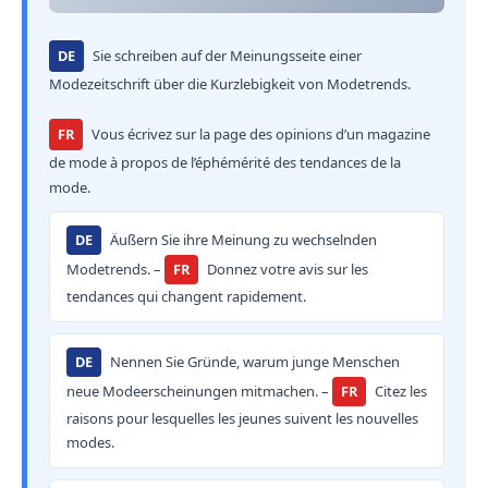
DE
Sie schreiben auf der Meinungsseite einer
Modezeitschrift über die Kurzlebigkeit von Modetrends.
FR
Vous écrivez sur la page des opinions d’un magazine
de mode à propos de l’éphémérité des tendances de la
mode.
DE
Äußern Sie ihre Meinung zu wechselnden
Modetrends. –
FR
Donnez votre avis sur les
tendances qui changent rapidement.
DE
Nennen Sie Gründe, warum junge Menschen
neue Modeerscheinungen mitmachen. –
FR
Citez les
raisons pour lesquelles les jeunes suivent les nouvelles
modes.