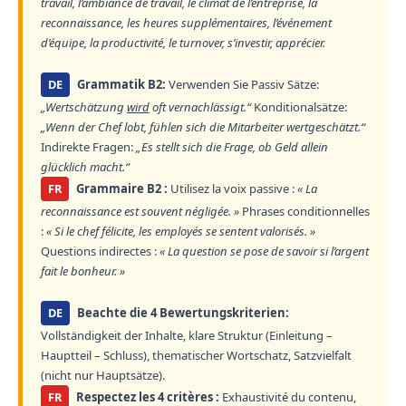
travail, l’ambiance de travail, le climat de l’entreprise, la
reconnaissance, les heures supplémentaires, l’événement
d’équipe, la productivité, le turnover, s’investir, apprécier.
DE
Grammatik B2:
Verwenden Sie Passiv Sätze:
„Wertschätzung
wird
oft vernachlässigt.“
Konditionalsätze:
„Wenn der Chef lobt, fühlen sich die Mitarbeiter wertgeschätzt.“
Indirekte Fragen:
„Es stellt sich die Frage, ob Geld allein
glücklich macht.“
FR
Grammaire B2 :
Utilisez la voix passive :
« La
reconnaissance est souvent négligée. »
Phrases conditionnelles
:
« Si le chef félicite, les employés se sentent valorisés. »
Questions indirectes :
« La question se pose de savoir si l’argent
fait le bonheur. »
DE
Beachte die 4 Bewertungskriterien:
Vollständigkeit der Inhalte, klare Struktur (Einleitung –
Hauptteil – Schluss), thematischer Wortschatz, Satzvielfalt
(nicht nur Hauptsätze).
FR
Respectez les 4 critères :
Exhaustivité du contenu,