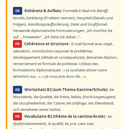
DE
Kohärenz & Aufbau:
Formelle E-Mail mit
Betreff
,
Anrede
,
Einleitung
(Problem nennen),
Hauptteil
(Details und
Folgen),
Handlungsaufforderung
,
Dank
und
Grußformel
.
Verwende diplomatische Formulierungen: „Ich möchte Sie
auf … hinweisen“, „Ich bitte Sie daher…“.
FR
Cohérence et structure :
E-mail formel avec objet,
salutation, introduction (exposer le problème),
développement (détails et conséquences), demande d’action,
remerciement et formule de politesse. Utilisez des
formulations diplomatiques : « Je souhaite attirer votre
attention sur… », « Je vous prie donc de… ».
DE
Wortschatz B2 (zum Thema Kantine/Schule):
die
Missstände, die Qualität, die Preise, lieblos, frisch/ungenügend,
die Unzufriedenheit, der Caterer, die Umfrage, der Elternbeirat,
sich annehmen (einer Sache).
FR
Vocabulaire B2 (thème de la cantine/école) :
les
dysfonctionnements, la qualité, les prix, sans soin,