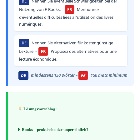
DE
Nennen Sie eventuelle Schwierigkeiten bei der
Nutzung von E-Books. –
FR
Mentionnez
d’éventuelles difficultés liées à l’utilisation des livres
numériques.
DE
Nennen Sie Alternativen für kostengünstige
Lektüre. –
FR
Proposez des alternatives pour une
lecture économique.
DE
mindestens 150 Wörter –
FR
150 mots minimum
 Lösungsvorschlag :
E-Books – praktisch oder unpersönlich?