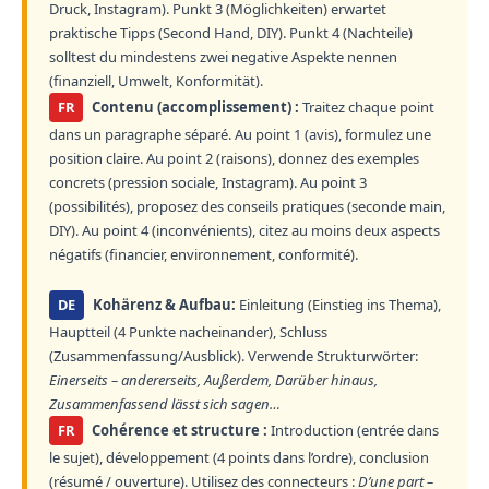
Druck, Instagram). Punkt 3 (Möglichkeiten) erwartet
praktische Tipps (Second Hand, DIY). Punkt 4 (Nachteile)
solltest du mindestens zwei negative Aspekte nennen
(finanziell, Umwelt, Konformität).
FR
Contenu (accomplissement) :
Traitez chaque point
dans un paragraphe séparé. Au point 1 (avis), formulez une
position claire. Au point 2 (raisons), donnez des exemples
concrets (pression sociale, Instagram). Au point 3
(possibilités), proposez des conseils pratiques (seconde main,
DIY). Au point 4 (inconvénients), citez au moins deux aspects
négatifs (financier, environnement, conformité).
DE
Kohärenz & Aufbau:
Einleitung (Einstieg ins Thema),
Hauptteil (4 Punkte nacheinander), Schluss
(Zusammenfassung/Ausblick). Verwende Strukturwörter:
Einerseits – andererseits, Außerdem, Darüber hinaus,
Zusammenfassend lässt sich sagen…
FR
Cohérence et structure :
Introduction (entrée dans
le sujet), développement (4 points dans l’ordre), conclusion
(résumé / ouverture). Utilisez des connecteurs :
D’une part –