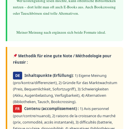
    Wer kostengünstig lesen möchte, kann öffentliche Bibliotheken 
nutzen – dort leiht man oft auch E-Books aus. Auch Bookcrossing 
oder Tauschbörsen sind tolle Alternativen.
Methodik für eine gute Note / Méthodologie pour
réussir :
DE
Inhaltspunkte (Erfüllung):
1) Eigene Meinung
(pro/kontra/differenziert), 2) Gründe für das Marktwachstum
(Preis, Bequemlichkeit, Sofortzugriff), 3) Schwierigkeiten
(Akku, Augenbelastung, Verfügbarkeit), 4) Alternativen
(Bibliotheken, Tausch, Bookcrossing).
FR
Contenu (accomplissement) :
1) Avis personnel
(pour/contre/nuancé), 2) raisons de la croissance du marché
(prix, commodité, accès instantané), 3) difficultés (batterie,
fatigue oculaire, disponibilité), 4) alternatives (bibliothèques,