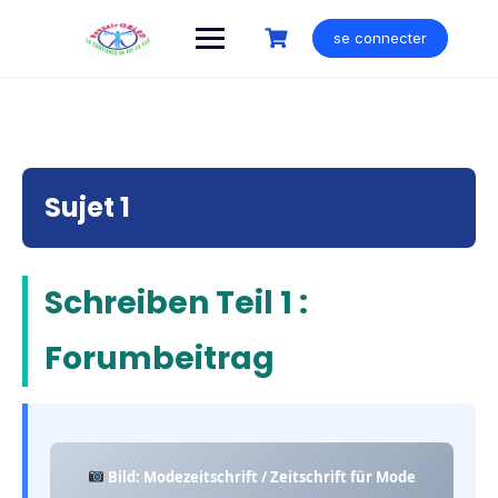
Skip
to
se connecter
content
Sujet 1
Schreiben Teil 1 :
Forumbeitrag
Bild: Modezeitschrift / Zeitschrift für Mode