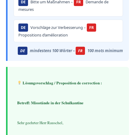
DE
Bitte um Maßnahmen –
FR
Demande de
mesures
DE
Vorschläge zur Verbesserung –
FR
Propositions d’amélioration
DE
mindestens 100 Wörter –
FR
100 mots minimum
 Lösungsvorschlag / Proposition de correction :
Betreff: Missstände in der Schulkantine
    Sehr geehrter Herr Rauschel,