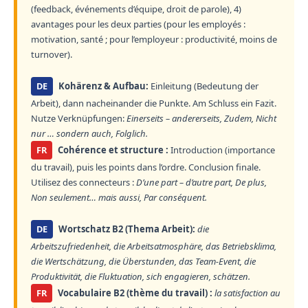
(feedback, événements d’équipe, droit de parole), 4)
avantages pour les deux parties (pour les employés :
motivation, santé ; pour l’employeur : productivité, moins de
turnover).
DE
Kohärenz & Aufbau:
Einleitung (Bedeutung der
Arbeit), dann nacheinander die Punkte. Am Schluss ein Fazit.
Nutze Verknüpfungen:
Einerseits – andererseits, Zudem, Nicht
nur … sondern auch, Folglich.
FR
Cohérence et structure :
Introduction (importance
du travail), puis les points dans l’ordre. Conclusion finale.
Utilisez des connecteurs :
D’une part – d’autre part, De plus,
Non seulement… mais aussi, Par conséquent.
DE
Wortschatz B2 (Thema Arbeit):
die
Arbeitszufriedenheit, die Arbeitsatmosphäre, das Betriebsklima,
die Wertschätzung, die Überstunden, das Team-Event, die
Produktivität, die Fluktuation, sich engagieren, schätzen.
FR
Vocabulaire B2 (thème du travail) :
la satisfaction au