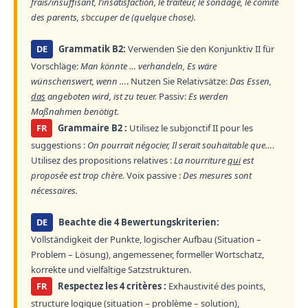
frais/insuffisant, l’insatisfaction, le traiteur, le sondage, le comité
des parents, s’occuper de (quelque chose).
DE
Grammatik B2:
Verwenden Sie den Konjunktiv II für
Vorschläge:
Man könnte … verhandeln, Es wäre
wünschenswert, wenn …
. Nutzen Sie Relativsätze:
Das Essen,
das
angeboten wird, ist zu teuer.
Passiv:
Es werden
Maßnahmen benötigt.
FR
Grammaire B2 :
Utilisez le subjonctif II pour les
suggestions :
On pourrait négocier, Il serait souhaitable que…
.
Utilisez des propositions relatives :
La nourriture
qui
est
proposée est trop chère.
Voix passive :
Des mesures sont
nécessaires.
DE
Beachte die 4 Bewertungskriterien:
Vollständigkeit der Punkte, logischer Aufbau (Situation –
Problem – Lösung), angemessener, formeller Wortschatz,
korrekte und vielfältige Satzstrukturen.
FR
Respectez les 4 critères :
Exhaustivité des points,
structure logique (situation – problème – solution),